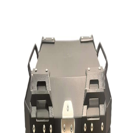
مشخصات:
brand
Redline
item type
باکس موتورسیکلت
کشور سازنده
چین
مدل
555
برند
Redline
نمایش بیشتر
ارسال به تهران و سایر شهرها
امکان دریافت حضوری در تهران با هماهنگی قبلی
مشاهده شرایط ارسال