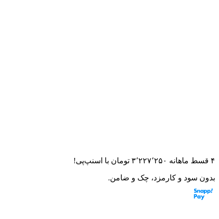
خانه
لوازم جانبی
باکس
باکس موتور سیکلت ردلاین مدل ۵۵۵
باکس موتور سیکلت ردلاین مدل
۵۵۵
۰.۰
(
۰
امتیاز)
۰
نظر
این قطعه به موتورت می‌خوره؟ از مشاور هوشمند بپرس
۴ قسط ماهانه
۳٬۲۲۷٬۲۵۰
تومان
با اسنپ‌پی!
بدون سود و کارمزد، چک و ضامن.