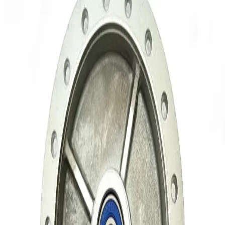
brand
کوکما
item type
قطعه یدکی موتورسیکلت
کشور سازنده
نامشخص
Brand
کوکما
مناسب برای
هندا
نمایش بیشتر
ارسال به تهران و سایر شهرها
امکان دریافت حضوری در تهران با هماهنگی قبلی
مشاهده شرایط ارسال