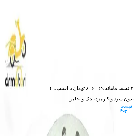
خانه
لوازم یدکی
هوندا
توپی جلو دیسکی هندا برند کوکما
توپی جلو دیسکی هندا برند کوکما
۰.۰
(
۰
امتیاز)
۰
نظر
این قطعه به موتورت می‌خوره؟ از مشاور هوشمند بپرس
۴ قسط ماهانه
۸۰۶٬۰۶۹
تومان
با اسنپ‌پی!
بدون سود و کارمزد، چک و ضامن.
مشخصات: