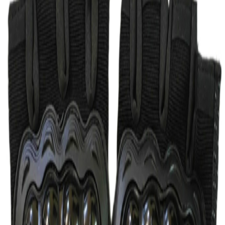
رنگ:
مشکی
مشکی
✓
سایز:
راهنمای سایز
XXL
XL
مشخصات:
brand
Redline
ابعاد
25×12×5
item type
دستکش موتورسواری
جنس
پارچه و چرم مصنوعی قابل تنفس
کشور سازنده
نامشخص
نمایش بیشتر
ارسال به تهران و سایر شهرها
امکان دریافت حضوری در تهران با هماهنگی قبلی