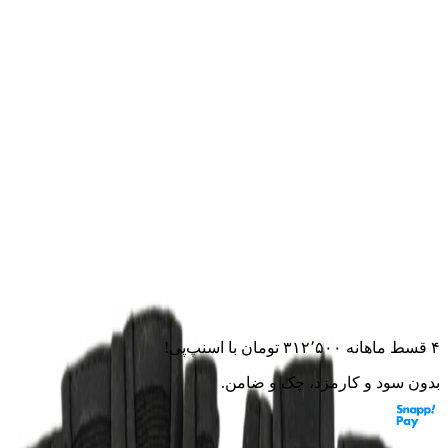
خانه
لوازم جانبی
دستکش
دستکش موتور سواری ردلاین
تابستانی مدل NIME-BLK
دستکش موتور سواری ردلاین
تابستانی مدل NIME-BLK
۰.۰
(
۰
امتیاز)
۰
نظر
این قطعه به موتورت می‌خوره؟ از مشاور هوشمند بپرس
۴ قسط ماهانه
۳۱۲٬۵۰۰
تومان
با اسنپ‌پی!
بدون سود و کارمزد، چک و ضامن.