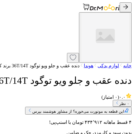
خانه
لوازم یدکی
هوندا
دنده عقب و جلو ویو توگود 36T/14T برند کوکما
دنده عقب و جلو ویو توگود 36T/14T برند کوکما
۰.۰
(
۰
امتیاز)
۰
نظر
این قطعه به موتورت می‌خوره؟ از مشاور هوشمند بپرس
۴ قسط ماهانه
۴۳۴٬۹۱۲
تومان
با اسنپ‌پی!
بدون سود و کارمزد، چک و ضامن.