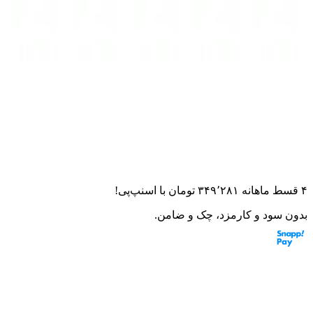
خانه
لوازم یدکی
کلیک
رینگ پیستون 125 ویو برند کوکما
رینگ پیستون 125 ویو برند کوکما
۰.۰
(
۰
امتیاز)
۰
نظر
این قطعه به موتورت می‌خوره؟ از مشاور هوشمند بپرس
۴ قسط ماهانه
۳۴۹٬۲۸۱
تومان
با اسنپ‌پی!
بدون سود و کارمزد، چک و ضامن.
سایز:
1
0.75
0.5
0.25
0