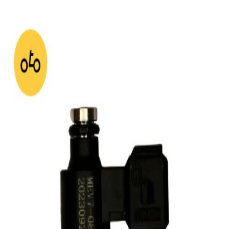
جستجو در
دکتر موتوری...
خانه
لوازم یدکی
اس وای ام
اس وای ام
۱ کالا
فقط موجودها
جدیدترین
فیلتر
سوزن انژکتور دو سوراخ کاوان مناسب SYM Fiddle 125
ناموجود
خانه
دسته‌بندی
سبد خرید