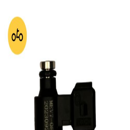
جستجو در
دکتر موتوری...
خانه
لوازم یدکی
اس وای ام
اس وای ام
۱ کالا
فقط موجودها
جدیدترین
فیلتر
سوزن انژکتور دو سوراخ کاوان مناسب SYM Fiddle 125
ناموجود
خانه
دسته‌بندی
سبد خرید