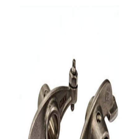
brand
کوکما
item type
انگشتی موتورسیکلت
کشور سازنده
چین
برند
کوکما
نوع قطعه
انگشتی موتورسیکلت
نمایش بیشتر
ارسال به تهران و سایر شهرها
امکان دریافت حضوری در تهران با هماهنگی قبلی
مشاهده شرایط ارسال