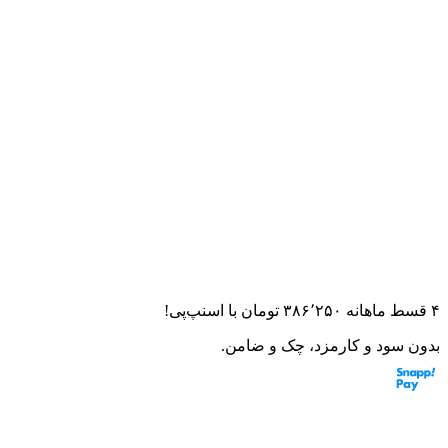
خانه
لوازم یدکی
انگشتی موتور سیکلت نامی و GYبرند کوکما
انگشتی موتور سیکلت نامی و
GYبرند کوکما
۰.۰
(
۰
امتیاز)
۰
نظر
این قطعه به موتورت می‌خوره؟ از مشاور هوشمند بپرس
۴ قسط ماهانه
۳۸۶٬۲۵۰
تومان
با اسنپ‌پی!
بدون سود و کارمزد، چک و ضامن.
مشخصات: