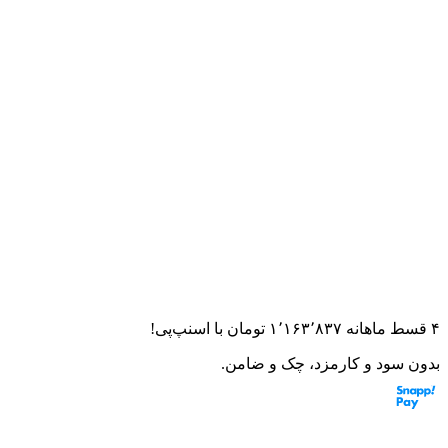
خانه
لوازم یدکی
هوندا
اگزوز موتورسیکلت طرح ویو درجه 1
اگزوز موتورسیکلت طرح ویو
درجه 1
۰.۰
(
۰
امتیاز)
۰
نظر
این قطعه به موتورت می‌خوره؟ از مشاور هوشمند بپرس
۴ قسط ماهانه
۱٬۱۶۳٬۸۳۷
تومان
با اسنپ‌پی!
بدون سود و کارمزد، چک و ضامن.