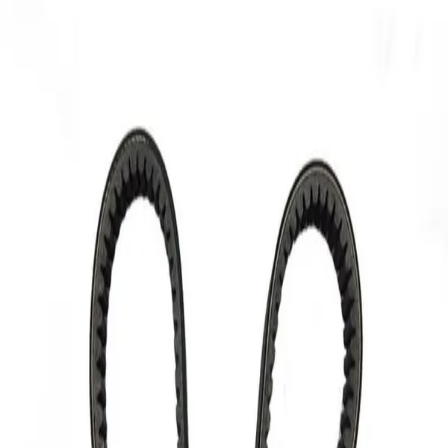
item type
قطعه یدکی موتورسیکلت
کشور سازنده
نامشخص
مناسب برای
کانگرو 150
دسته بندی قدیمی
کانگرو 150 > لوازم یدکی cf جهان رو
نمایش بیشتر
ارسال به تهران و سایر شهرها
امکان دریافت حضوری در تهران با هماهنگی قبلی
مشاهده شرایط ارسال