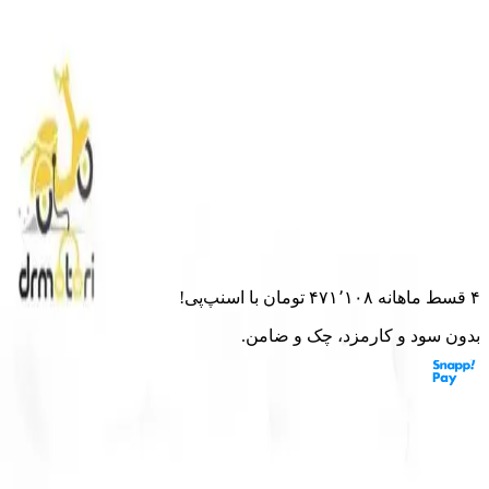
خانه
لوازم یدکی
تسمه موتورسیکت کانگرو 150
تسمه موتورسیکت کانگرو 150
۰.۰
(
۰
امتیاز)
۰
نظر
این قطعه به موتورت می‌خوره؟ از مشاور هوشمند بپرس
۴ قسط ماهانه
۴۷۱٬۱۰۸
تومان
با اسنپ‌پی!
بدون سود و کارمزد، چک و ضامن.
مشخصات:
brand
متفرقه