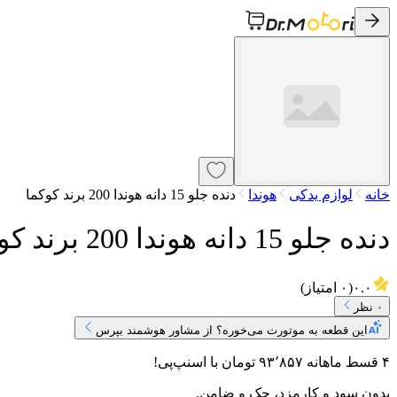
خانه
لوازم یدکی
هوندا
دنده جلو 15 دانه هوندا 200 برند کوکما
دنده جلو 15 دانه هوندا 200 برند کوکما
۰.۰
(
۰
امتیاز)
۰
نظر
این قطعه به موتورت می‌خوره؟ از مشاور هوشمند بپرس
۴ قسط ماهانه
۹۳٬۸۵۷
تومان
با اسنپ‌پی!
بدون سود و کارمزد، چک و ضامن.