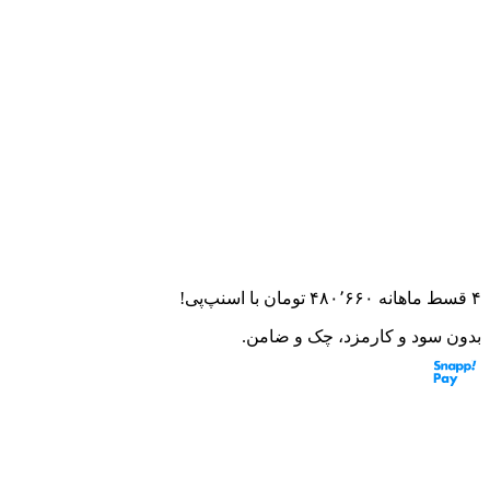
خانه
لوازم یدکی
دیسک ترمز عقب روان تریل برند کوکما
دیسک ترمز عقب روان تریل برند ک
۰.۰
(
۰
امتیاز)
۰
نظر
این قطعه به موتورت می‌خوره؟ از مشاور هوشمند بپرس
۴ قسط ماهانه
۴۸۰٬۶۶۰
تومان
با اسنپ‌پی!
بدون سود و کارمزد، چک و ضامن.
مشخصات:
brand
کوکما