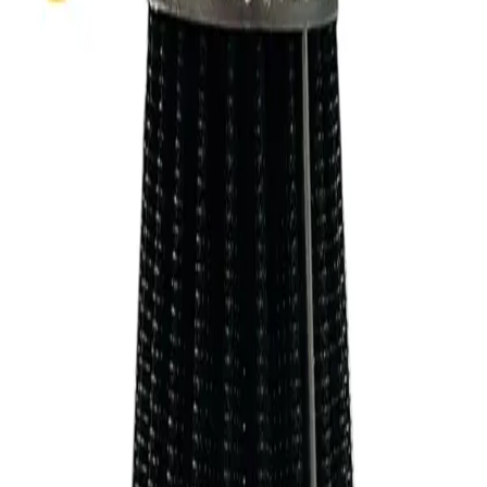
مشکی
✓
سایز:
قطر دهنه 45 الی 40 mm
مشخصات:
brand
متفرقه
item type
فیلتر هوا اسپرت
کشور سازنده
چین
رنگ
مشکی
سایز
قطر دهنه 45 الی 40 mm
نمایش بیشتر
ارسال به تهران و سایر شهرها
امکان دریافت حضوری در تهران با هماهنگی قبلی