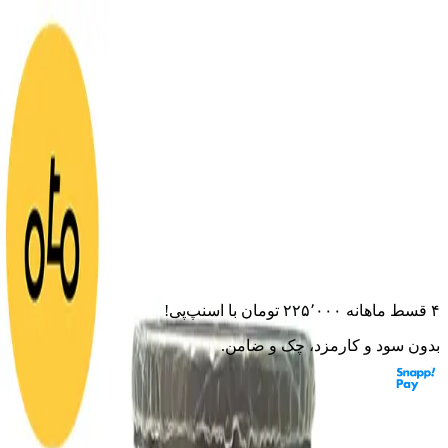
خانه
لوازم مصرفی
فیلتر هوا اسپرت mm45-40 مشکی
فیلتر هوا اسپرت mm45-40
مشکی
۰.۰
(
۰
امتیاز)
۰
نظر
این قطعه به موتورت می‌خوره؟ از مشاور هوشمند بپرس
۴ قسط ماهانه
۲۲۵٬۰۰۰
تومان
با اسنپ‌پی!
بدون سود و کارمزد، چک و ضامن.
رنگ:
مشکی