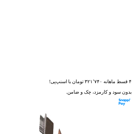
خانه
لوازم مصرفی
قلوه ترمز موتور سیکلت کد R02
قلوه ترمز موتور سیکلت کد R02
۰.۰
(
۰
امتیاز)
۰
نظر
این قطعه به موتورت می‌خوره؟ از مشاور هوشمند بپرس
۴ قسط ماهانه
۳۲۱٬۷۴۰
تومان
با اسنپ‌پی!
بدون سود و کارمزد، چک و ضامن.
مشخصات:
brand
متفرقه