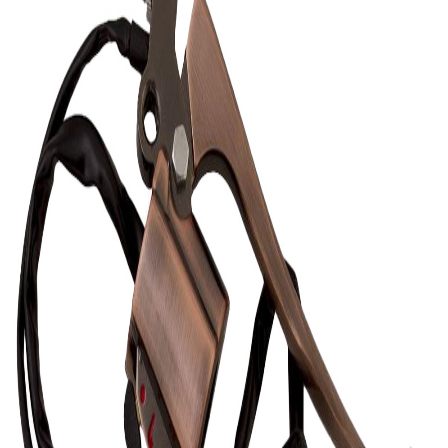
item type
قطعه یدکی موتورسیکلت
کشور سازنده
نامشخص
Brand
متفرقه
دسته بندی قدیمی
لوازم مصرفی موتور سیکلت
نمایش بیشتر
ارسال به تهران و سایر شهرها
امکان دریافت حضوری در تهران با هماهنگی قبلی
مشاهده شرایط ارسال