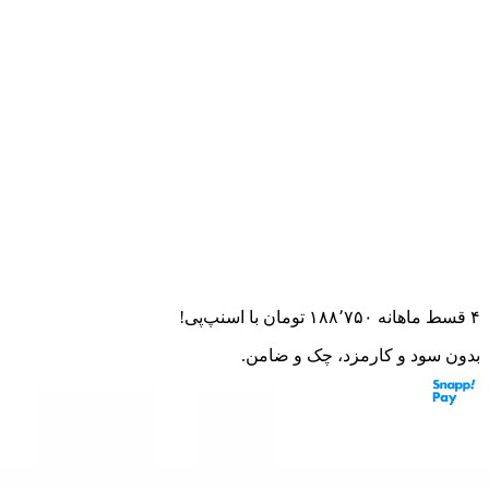
خانه
لوازم مصرفی
لنت ترمز
لنت موتور سیکلت CDI125 برند کوکما
لنت موتور سیکلت CDI125 برند کوکما
۰.۰
(
۰
امتیاز)
۰
نظر
این قطعه به موتورت می‌خوره؟ از مشاور هوشمند بپرس
۴ قسط ماهانه
۱۸۸٬۷۵۰
تومان
با اسنپ‌پی!
بدون سود و کارمزد، چک و ضامن.
مشخصات: