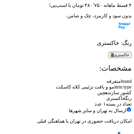
۴ قسط ماهانه
۴۸۰٬۷۵۰
تومان
با اسنپ‌پی!
بدون سود و کارمزد، چک و ضامن.
رنگ:
خاکستری
خاکستری
✓
مشخصات:
brand
متفرقه
item type
مو و بافت تزئینی کلاه کاسکت
کشور سازنده
چین
رنگ
خاکستری
تعداد در بسته
۱ عدد
ارسال به تهران و سایر شهرها
امکان دریافت حضوری در تهران با هماهنگی قبلی