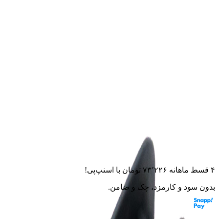
خانه
لوازم جانبی
قفل
دیسکی
نگهدارنده قفل دیسکی موتور
سیکلت مدل 118
نگهدارنده قفل دیسکی موتور
سیکلت مدل 118
۰.۰
(
۰
امتیاز)
۰
نظر
این قطعه به موتورت می‌خوره؟ از مشاور هوشمند بپرس
۴ قسط ماهانه
۷۳٬۲۲۶
تومان
با اسنپ‌پی!
بدون سود و کارمزد، چک و ضامن.