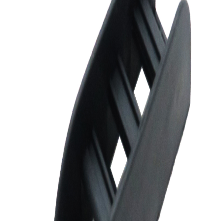
مشخصات:
brand
متفرقه
item type
قفل دیسکی
کشور سازنده
نامشخص
دسته بندی قدیمی
لوازم مصرفی موتور سیکلت
شناسه محصول قدیمی
66521
نمایش بیشتر
ارسال به تهران و سایر شهرها
امکان دریافت حضوری در تهران با هماهنگی قبلی
مشاهده شرایط ارسال