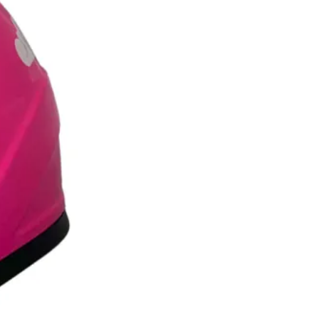
راهنمای سایز
M
S
مشخصات:
ضد بخار
خیر
ضد خش
بله
بلوتوث
خیر
brand
Ma2
ابعاد
40×40×35
نمایش بیشتر
ارسال به تهران و سایر شهرها
امکان دریافت حضوری در تهران با هماهنگی قبلی
مشاهده شرایط ارسال