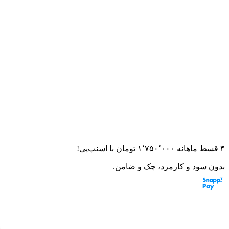
خانه
لوازم جانبی
کلاه کاسکت
فک متحرک
کلاه کاسکت فکدار بچگا
کلاه کاسکت فکدار بچگانه برند MA2
۰.۰
(
۰
امتیاز)
۰
نظر
این قطعه به موتورت می‌خوره؟ از مشاور هوشمند بپرس
۴ قسط ماهانه
۱٬۷۵۰٬۰۰۰
تومان
با اسنپ‌پی!
بدون سود و کارمزد، چک و ضامن.
سایز: