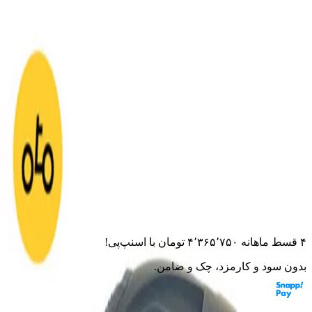
خانه
لوازم جانبی
کلاه کاسکت
فک متحرک
کلاه کاسکت فک
متحرک DA1 مدل 107 مشکی مات
کلاه کاسکت فک متحرک DA1
مدل 107 مشکی مات
۰.۰
(
۰
امتیاز)
۰
نظر
این قطعه به موتورت می‌خوره؟ از مشاور هوشمند بپرس
۴ قسط ماهانه
۴٬۳۶۵٬۷۵۰
تومان
با اسنپ‌پی!
بدون سود و کارمزد، چک و ضامن.