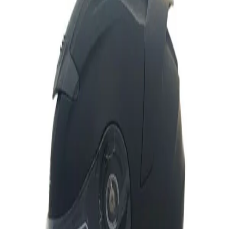
سایز:
راهنمای سایز
2XL
M
XL
L
مشخصات:
ضد بخار
خیر
ضد خش
بله
بلوتوث
خیر
brand
DA1
ابعاد
40×40×35
نمایش بیشتر
ارسال به تهران و سایر شهرها
امکان دریافت حضوری در تهران با هماهنگی قبلی