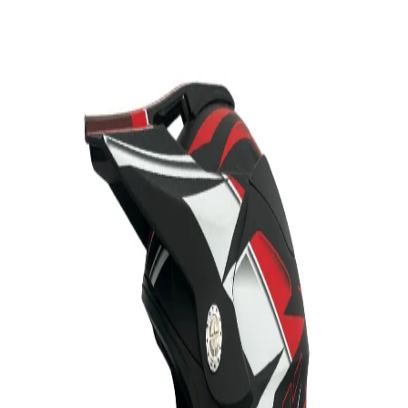
سایز:
راهنمای سایز
XL
xxl
L
مشخصات:
ضد بخار
خیر
ضد خش
بله
مناسب برای
مردانه
بلوتوث
خیر
brand
Redline
نمایش بیشتر
ارسال به تهران و سایر شهرها
امکان دریافت حضوری در تهران با هماهنگی قبلی