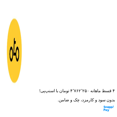
خانه
لوازم جانبی
کلاه کاسکت
کراس
کلاه کاسکت کراسی
ردلاین کد 750 مشکی قرمز
کلاه کاسکت کراسی ردلاین کد
750 مشکی قرمز
۰.۰
(
۰
امتیاز)
۰
نظر
این قطعه به موتورت می‌خوره؟ از مشاور هوشمند بپرس
۴ قسط ماهانه
۴٬۷۶۲٬۲۵۰
تومان
با اسنپ‌پی!
بدون سود و کارمزد، چک و ضامن.