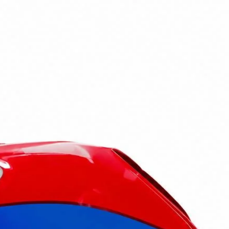
جستجو در
دکتر موتوری...
خانه
لوازم مصرفی
باک
باک
۱ کالا
فقط موجودها
جدیدترین
فیلتر
باک هوندا 125 تیزرو (10 لیتری و مقاوم)
خانه
دسته‌بندی